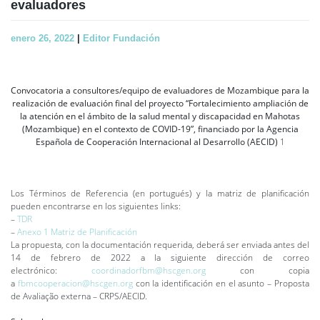
evaluadores
enero 26, 2022
|
Editor Fundación
Convocatoria a consultores/equipo de evaluadores de Mozambique para la
realización de evaluación final del proyecto “Fortalecimiento ampliación de
la atención en el ámbito de la salud mental y discapacidad en Mahotas
(Mozambique) en el contexto de COVID-19”, financiado por la Agencia
Española de Cooperación Internacional al Desarrollo (AECID)
1
Los Términos de Referencia (en portugués) y la matriz de planificación
pueden encontrarse en los siguientes links:
–
TDR
–
Anexo 1 Matriz de Planificación
La propuesta, con la documentación requerida, deberá ser enviada antes del
14 de febrero de 2022 a la siguiente dirección de correo
electrónico:
coordinadorfbm@hscgen.org
con copia
a
fbmcooperacion@hscgen.org
con la identificación en el asunto – Proposta
de Avaliação externa – CRPS/AECID.